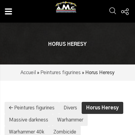
Panneau de gestion des cookies
HORUS HERESY
Accueil
»
Peintures figurines
»
Horus Heresy
Peintures figurines
Divers
Horus Heresy
Massive darkness
Warhammer
Warhammer 40k
Zombicide