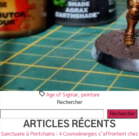
Étiquettes
Age of Sigmar
,
peinture
Rechercher
Rechercher
ARTICLES RÉCENTS
Sanctuaire à Pontcharra : 4 Cosmoénergies s’affrontent chez